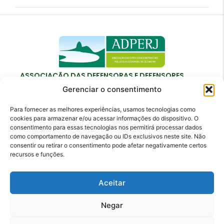
ASSOCIAÇÃO DAS DEFENSORAS E DEFENSORES
PÚBLICOS DO ESTADO DO RIO DE JANEIRO
Gerenciar o consentimento
Para fornecer as melhores experiências, usamos tecnologias como
cookies para armazenar e/ou acessar informações do dispositivo. O
consentimento para essas tecnologias nos permitirá processar dados
como comportamento de navegação ou IDs exclusivos neste site. Não
Contato
consentir ou retirar o consentimento pode afetar negativamente certos
recursos e funções.
adperj@adperj.com.br
(21) 2220-6022
Aceitar
Rua do Carmo, nº 7, 16º andar - Centro - Rio de
Janeiro - RJ - CEP: 20011-020
Negar