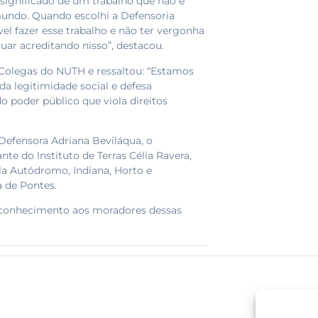
significado de um trabalho que não é
mundo. Quando escolhi a Defensoria
vel fazer esse trabalho e não ter vergonha
nuar acreditando nisso”, destacou.
Colegas do NUTH e ressaltou: “Estamos
a legitimidade social e defesa
o poder público que viola direitos
Defensora Adriana Beviláqua, o
te do Instituto de Terras Célia Ravera,
a Autódromo, Indiana, Horto e
a de Pontes.
econhecimento aos moradores dessas