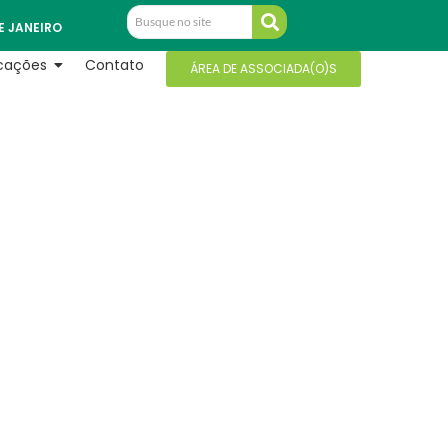
E JANEIRO
icações
Contato
ÁREA DE ASSOCIADA(O)S