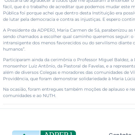
“Gostaria de agradecer a todos que me ajudaram a entender o 
fácil, que é o trabalho de acreditar que podemos mudar este 
Pública foi porque achei que dentro desta Instituição era possí
de lutar pela democracia e contra as injustiças. E espero conti
A Presidente da ADPERJ, Maria Carmen de Sá, parabenizou as 
sendo chamados a escolher qual caminho queremos seguir: o d
intransigente dos menos favorecidos ou do servilismo diante d
humanos”.
Participaram ainda da cerimônia o Professor Miguel Baldez, a 
monsenhor Luiz Antônio, da Pastoral de Favelas, e a representan
além de diversos Colegas e moradores das comunidades de Vil
Providência, que foram demonstrar solidariedade à Maria Lúci
Na ocasião, foram entregues também moções de aplauso e r
comunidades e ao NUTH.