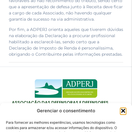
favoráveis ao não recolhimento do tributo, sendo certo
que a apresentação de defesa junto à Receita deve ficar
a cargo de cada Associado, não havendo qualquer
garantia de sucesso na via administrativa.
Por fim, a ADPERJ orienta aqueles que tiverem dúvidas
na elaboração da Declaração a procurar profissional
habilitado a esclarecê-las, sendo certo que a
Declaração de Imposto de Renda é personalíssima,
obrigando o Contribuinte pelas informações prestadas.
ASSOCIAÇÃO DAS DEFENSORAS E DEFENSORES
PÚBLICOS DO ESTADO DO RIO DE JANEIRO
Gerenciar o consentimento
Para fornecer as melhores experiências, usamos tecnologias como
cookies para armazenar e/ou acessar informações do dispositivo. O